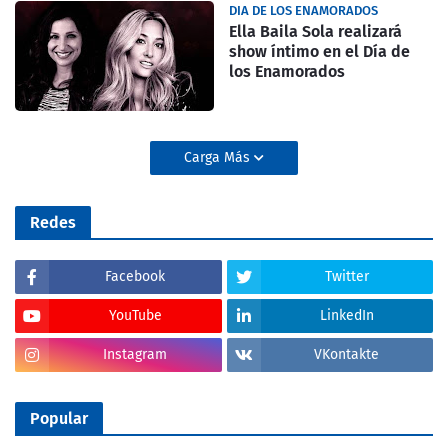
DIA DE LOS ENAMORADOS
Ella Baila Sola realizará
show íntimo en el Día de
los Enamorados
Carga Más
Redes
Facebook
Twitter
YouTube
LinkedIn
Instagram
VKontakte
Popular