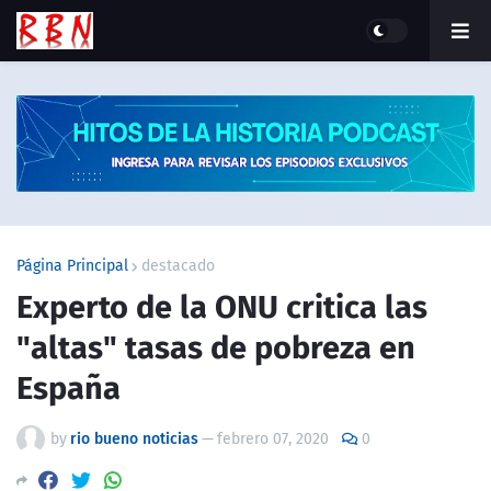
Página Principal
destacado
Experto de la ONU critica las
"altas" tasas de pobreza en
España
by
rio bueno noticias
—
febrero 07, 2020
0