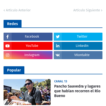
Artículo Anterior
Artículo Siguiente
Redes
Facebook
Twitter
YouTube
LinkedIn
Instagram
VKontakte
Popular
CANAL 13
Pancho Saavedra y lugares
que hablan recorren el Río
Bueno