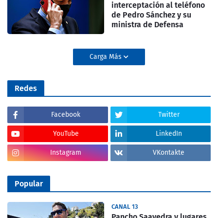
interceptación al teléfono
de Pedro Sánchez y su
ministra de Defensa
Carga Más
Redes
Facebook
Twitter
YouTube
LinkedIn
Instagram
VKontakte
Popular
CANAL 13
Pancho Saavedra y lugares