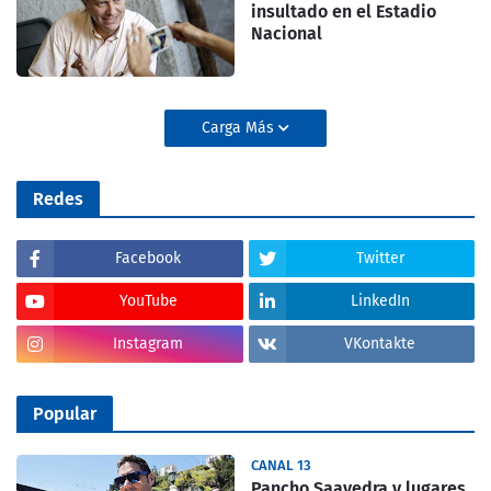
insultado en el Estadio
Nacional
Carga Más
Redes
Facebook
Twitter
YouTube
LinkedIn
Instagram
VKontakte
Popular
CANAL 13
Pancho Saavedra y lugares