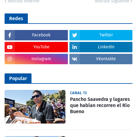
Artículo Anterior
Artículo Siguiente
Redes
Facebook
Twitter
YouTube
LinkedIn
Instagram
VKontakte
Popular
CANAL 13
Pancho Saavedra y lugares
que hablan recorren el Río
Bueno