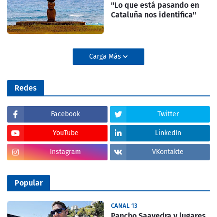
"Lo que está pasando en
Cataluña nos identifica"
Carga Más
Redes
Facebook
Twitter
YouTube
LinkedIn
Instagram
VKontakte
Popular
CANAL 13
Pancho Saavedra y lugares