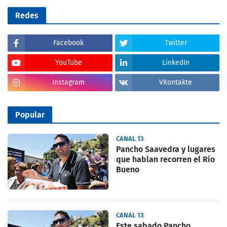
Redes
Facebook
Twitter
YouTube
LinkedIn
Instagram
VKontakte
Popular
CANAL 13
Pancho Saavedra y lugares
que hablan recorren el Río
Bueno
CANAL 13
Este sabado Pancho