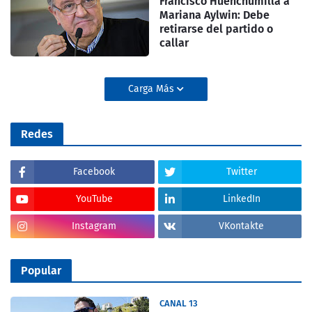
Francisco Huenchumilla a
Mariana Aylwin: Debe
retirarse del partido o
callar
Carga Más
Redes
Facebook
Twitter
YouTube
LinkedIn
Instagram
VKontakte
Popular
CANAL 13