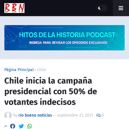
Página Principal
chile
Chile inicia la campaña
presidencial con 50% de
votantes indecisos
by
rio bueno noticias
—
septiembre 21, 2021
0