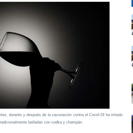
ntes, durante y después de la vacunación contra el Covid-19 ha irritado
, tradicionalmente bañadas con vodka y champán.