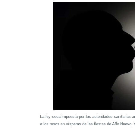
La ley seca impuesta por las autoridades sanitarias a
a los rusos en vísperas de las fiestas de Año Nuevo