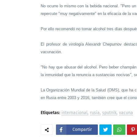
No ocurre lo mismo con la bebida nacional. "Pero un 
repercute "muy negativamente" en la eficacia de la va
Por ello recomendó no tomar alcohol tres días despué
El profesor de virología Alexandr Chepurnov desta
vacunación.
"No hay que abusar del alcohol. Pero beber champán
la inmunidad que la renuncia a sustancias nocivas", s
La Organización Mundial de la Salud (OMS), que ha c
en Rusia entre 2003 y 2016, también cree que el cons
Etiquetas:
internacional
rusia
sputnik
vacuna
Compartir