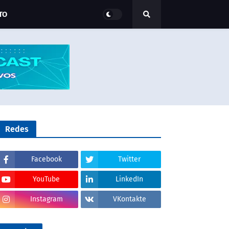
TO
Redes
Facebook
Twitter
YouTube
LinkedIn
Instagram
VKontakte