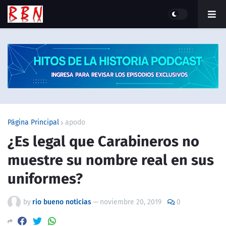
Página Principal
apodo
¿Es legal que Carabineros no
muestre su nombre real en sus
uniformes?
by
rio bueno noticias
—
noviembre 20, 2019
0