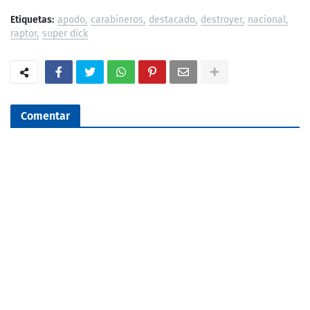
Etiquetas:
apodo
carabineros
destacado
destroyer
nacional
raptor
super dick
Comentar