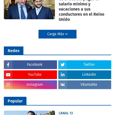
salario mínimo y
vacaciones a sus
conductores en el Reino
Unido
Carga Más
Redes
Facebook
Twitter
YouTube
LinkedIn
Instagram
VKontakte
Popular
CANAL 13