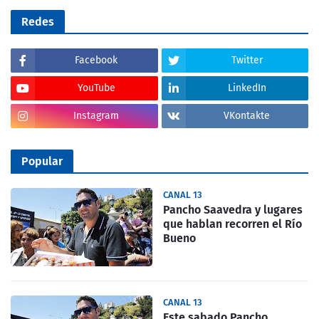
Redes
Facebook
Twitter
YouTube
LinkedIn
Instagram
VKontakte
Popular
CANAL 13
Pancho Saavedra y lugares
que hablan recorren el Río
Bueno
CANAL 13
Este sabado Pancho