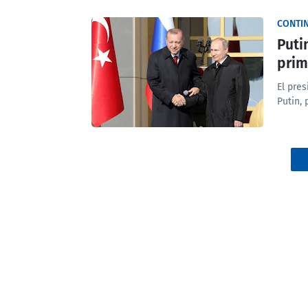
CONTI
Puti
prim
El pre
Putin,