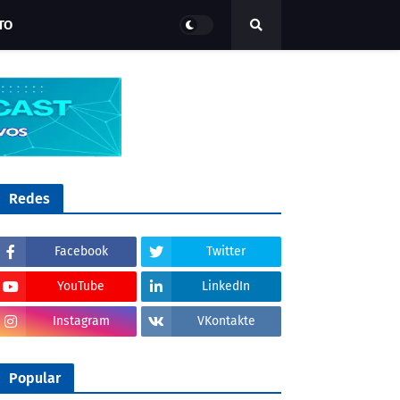
TO
Redes
Facebook
Twitter
YouTube
LinkedIn
Instagram
VKontakte
Popular