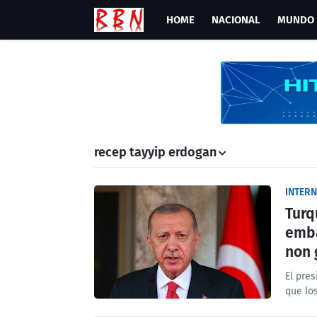
HOME
NACIONAL
MUNDO
recep tayyip erdogan
INTER
Turq
emba
non 
El pres
que lo