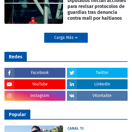
Diputados inician acciones
para revisar protocolos de
guardias tras denuncia
contra mall por haitianos
Carga Más
Redes
Facebook
Twitter
YouTube
LinkedIn
Instagram
VKontakte
Popular
CANAL 13