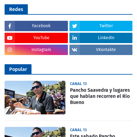
Redes
Facebook
Twitter
YouTube
LinkedIn
Instagram
VKontakte
Popular
CANAL 13
Pancho Saavedra y lugares
que hablan recorren el Río
Bueno
CANAL 13
Este sabado Pancho