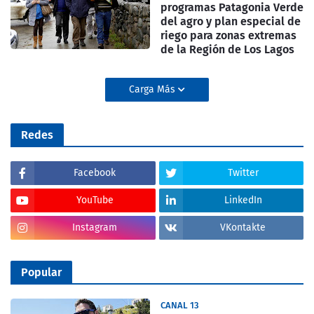
programas Patagonia Verde
del agro y plan especial de
riego para zonas extremas
de la Región de Los Lagos
Carga Más
Redes
Facebook
Twitter
YouTube
LinkedIn
Instagram
VKontakte
Popular
CANAL 13