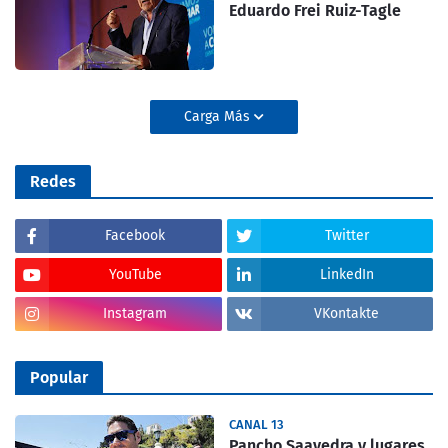
Eduardo Frei Ruiz-Tagle
Carga Más
Redes
Facebook
Twitter
YouTube
LinkedIn
Instagram
VKontakte
Popular
CANAL 13
Pancho Saavedra y lugares