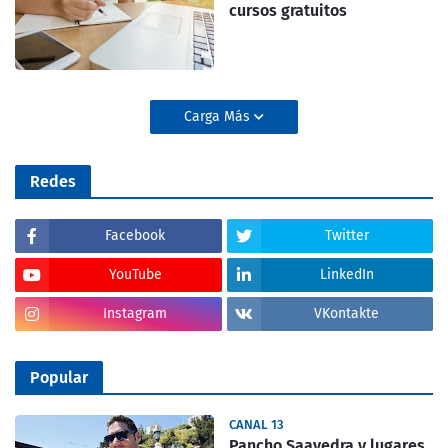
cursos gratuitos
Carga Más
Redes
Facebook
Twitter
YouTube
LinkedIn
Instagram
VKontakte
Popular
CANAL 13
Pancho Saavedra y lugares