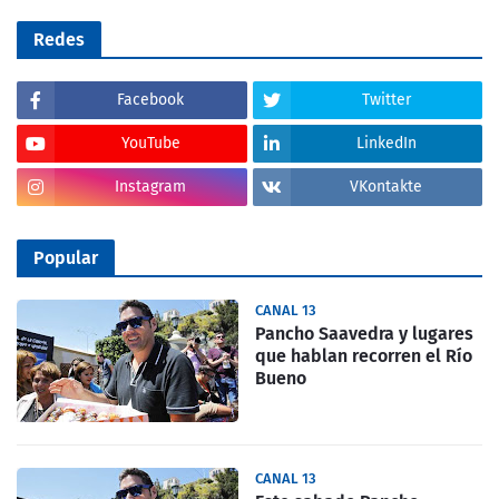
Redes
Facebook
Twitter
YouTube
LinkedIn
Instagram
VKontakte
Popular
CANAL 13
Pancho Saavedra y lugares
que hablan recorren el Río
Bueno
CANAL 13