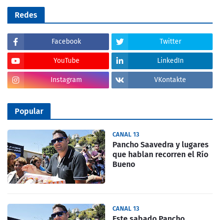
Redes
Facebook
Twitter
YouTube
LinkedIn
Instagram
VKontakte
Popular
CANAL 13
Pancho Saavedra y lugares
que hablan recorren el Río
Bueno
CANAL 13
Este sabado Pancho