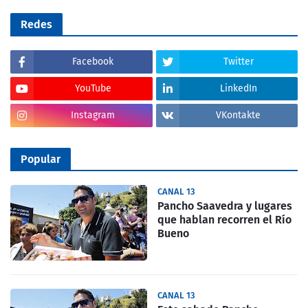
Redes
Facebook
Twitter
YouTube
LinkedIn
Instagram
VKontakte
Popular
CANAL 13
Pancho Saavedra y lugares
que hablan recorren el Río
Bueno
CANAL 13