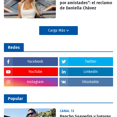
por amistades”: el reclamo
de Daniella Chávez
Carga Más
Redes
Facebook
Twitter
YouTube
LinkedIn
Instagram
VKontakte
Popular
CANAL 13
Pancho Saavedra y lugares