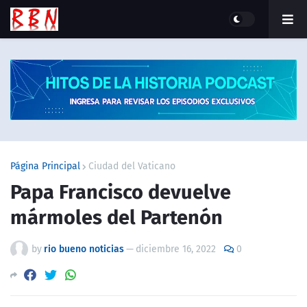
Página Principal
Ciudad del Vaticano
Papa Francisco devuelve
mármoles del Partenón
by
rio bueno noticias
—
diciembre 16, 2022
0