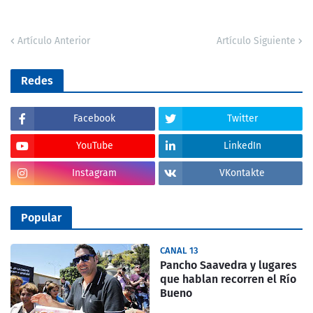
Artículo Anterior
Artículo Siguiente
Redes
Facebook
Twitter
YouTube
LinkedIn
Instagram
VKontakte
Popular
CANAL 13
Pancho Saavedra y lugares
que hablan recorren el Río
Bueno