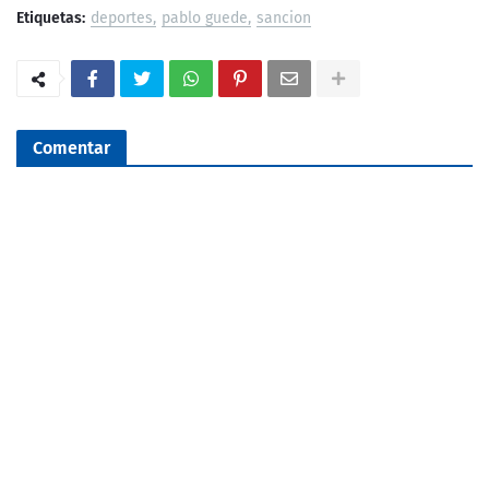
Etiquetas:
deportes
pablo guede
sancion
Comentar