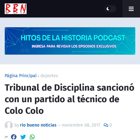
Página Principal
deportes
Tribunal de Disciplina sancionó
con un partido al técnico de
Colo Colo
by
rio bueno noticias
—
noviembre 08, 2017
0