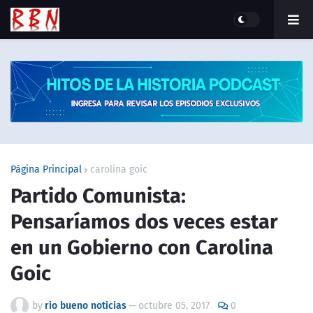
Página Principal
carolina goic
Partido Comunista:
Pensaríamos dos veces estar
en un Gobierno con Carolina
Goic
by
rio bueno noticias
—
octubre 05, 2017
0