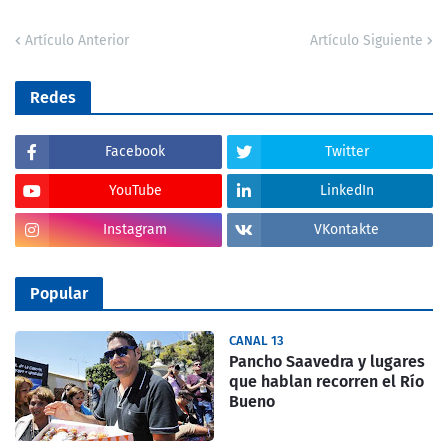
Artículo Anterior
Artículo Siguiente
Redes
Facebook
Twitter
YouTube
LinkedIn
Instagram
VKontakte
Popular
CANAL 13
Pancho Saavedra y lugares
que hablan recorren el Río
Bueno