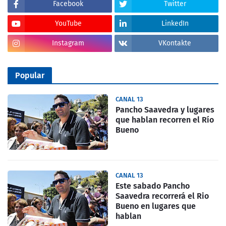
Facebook
Twitter
YouTube
LinkedIn
Instagram
VKontakte
Popular
CANAL 13
Pancho Saavedra y lugares
que hablan recorren el Río
Bueno
CANAL 13
Este sabado Pancho
Saavedra recorrerá el Rio
Bueno en lugares que
hablan