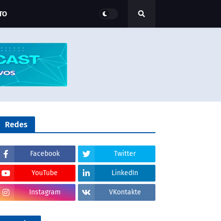
TO
Redes
Facebook
Twitter
YouTube
LinkedIn
Instagram
VKontakte