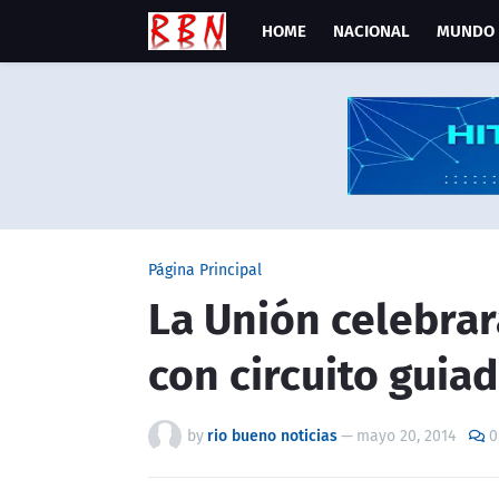
HOME
NACIONAL
MUNDO
Página Principal
La Unión celebrar
con circuito guia
by
rio bueno noticias
—
mayo 20, 2014
0