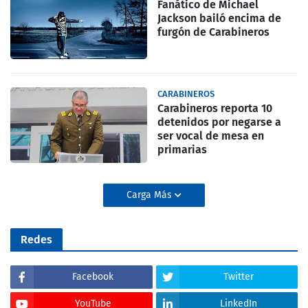
Fanático de Michael
Jackson bailó encima de
furgón de Carabineros
CARABINEROS
Carabineros reporta 10
detenidos por negarse a
ser vocal de mesa en
primarias
Carga Más
Redes
Facebook
Twitter
YouTube
LinkedIn