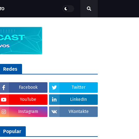
TO
Redes
Facebook
Twitter
YouTube
LinkedIn
Instagram
VKontakte
Popular