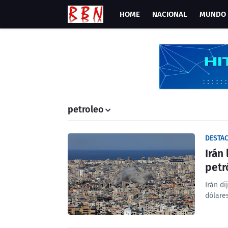
HOME
NACIONAL
MUNDO
petroleo
DESTA
Irán
petr
Irán d
dólares