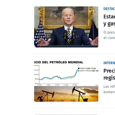
DESTA
Esta
y ga
El pre
el con
INTER
Prec
regi
Las re
aument