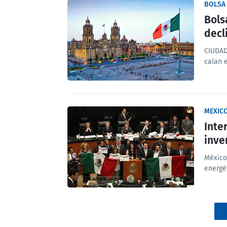
BOLSA
Bols
decl
CIUDAD
caían 
MEXIC
Inte
inve
México
energé