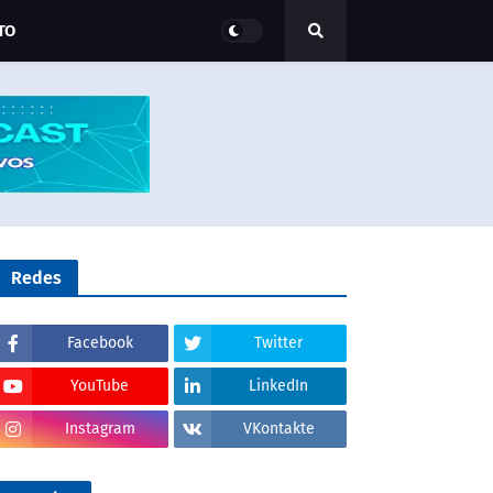
TO
Redes
Facebook
Twitter
YouTube
LinkedIn
Instagram
VKontakte