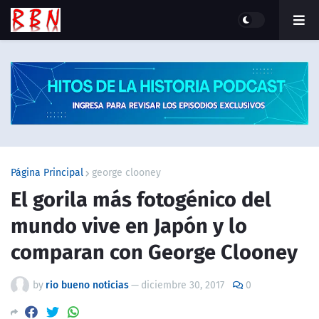
Página Principal
george clooney
El gorila más fotogénico del
mundo vive en Japón y lo
comparan con George Clooney
by
rio bueno noticias
—
diciembre 30, 2017
0