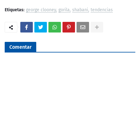
Etiquetas:
george clooney
gorila
shabani
tendencias
Comentar