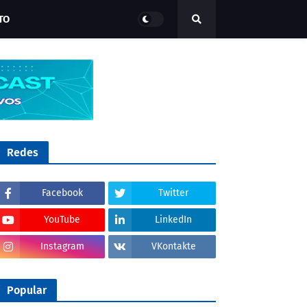
TO
Redes
Facebook
Twitter
YouTube
LinkedIn
Instagram
VKontakte
Popular