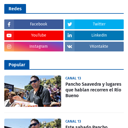
Redes
Facebook
Twitter
YouTube
LinkedIn
Instagram
VKontakte
Popular
CANAL 13
Pancho Saavedra y lugares
que hablan recorren el Río
Bueno
CANAL 13
Este sabado Pancho