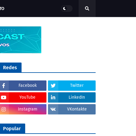
TO
Redes
Facebook
Twitter
YouTube
LinkedIn
Instagram
VKontakte
Popular