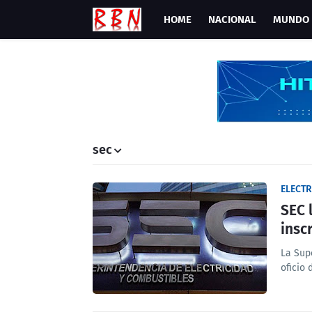
HOME
NACIONAL
MUNDO
sec
ELECT
SEC 
insc
La Sup
oficio 