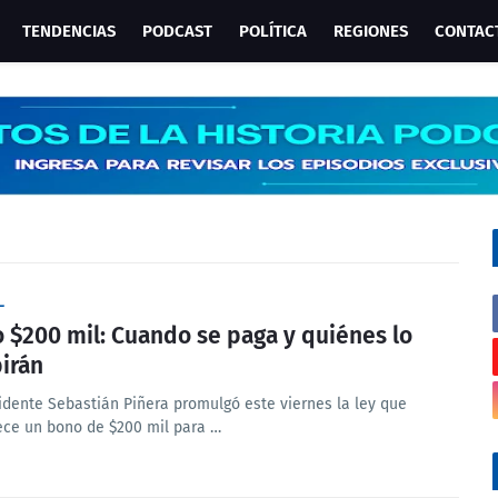
TENDENCIAS
PODCAST
POLÍTICA
REGIONES
CONTAC
L
 $200 mil: Cuando se paga y quiénes lo
birán
sidente Sebastián Piñera promulgó este viernes la ley que
ece un bono de $200 mil para …