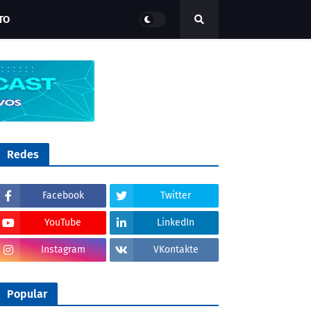
TO
Redes
Facebook
Twitter
YouTube
LinkedIn
Instagram
VKontakte
Popular