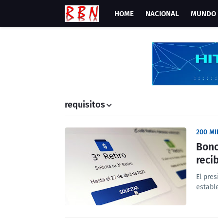
HOME
NACIONAL
MUNDO
requisitos
200 MI
Bono
reci
El pre
establ