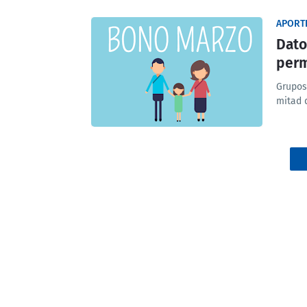
APORT
Dato
perm
Grupos
mitad 