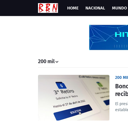
HOME
NACIONAL
MUNDO
200 mil
200 MI
Bono
reci
El pre
establ