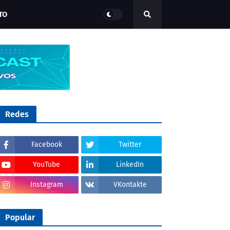
TO
Redes
Facebook
Twitter
YouTube
LinkedIn
Instagram
VKontakte
Popular