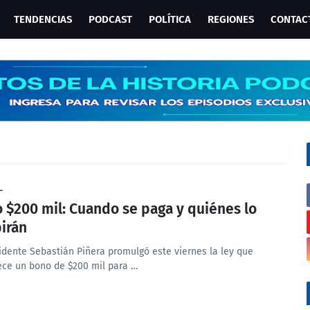
TENDENCIAS
PODCAST
POLÍTICA
REGIONES
CONTAC
L
 $200 mil: Cuando se paga y quiénes lo
birán
sidente Sebastián Piñera promulgó este viernes la ley que
ece un bono de $200 mil para …