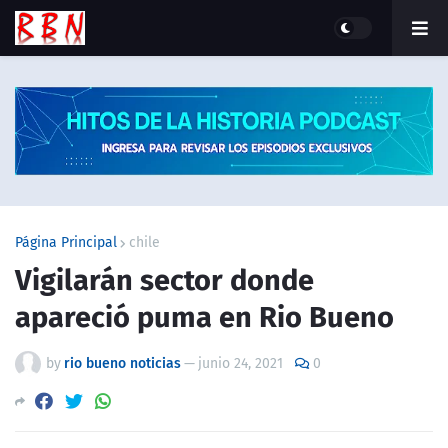
Página Principal
chile
Vigilarán sector donde
apareció puma en Rio Bueno
by
rio bueno noticias
—
junio 24, 2021
0