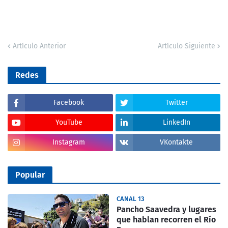
Artículo Anterior
Artículo Siguiente
Redes
Facebook
Twitter
YouTube
LinkedIn
Instagram
VKontakte
Popular
CANAL 13
Pancho Saavedra y lugares
que hablan recorren el Río