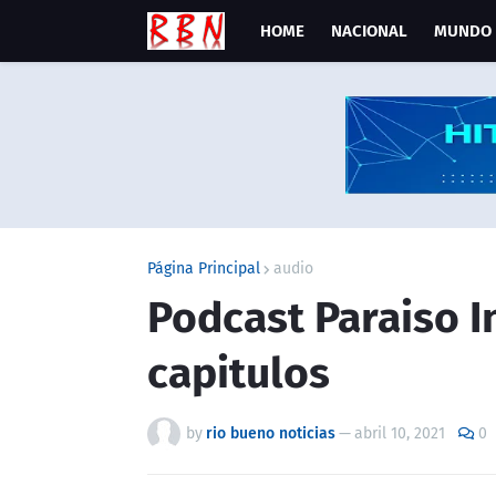
HOME
NACIONAL
MUNDO
Página Principal
audio
Podcast Paraiso I
capitulos
by
rio bueno noticias
—
abril 10, 2021
0