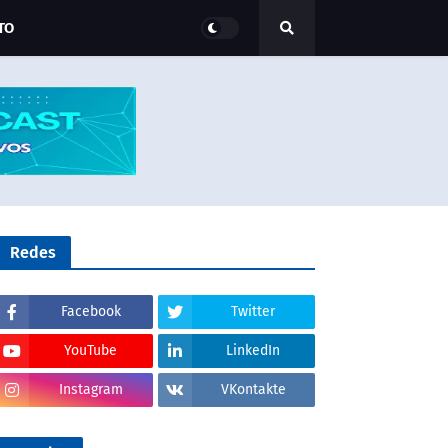
TO
Redes
Facebook
Twitter
YouTube
LinkedIn
Instagram
VKontakte