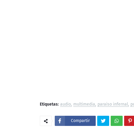
Etiquetas:
audio
multimedia
paraiso infernal
p
Compartir