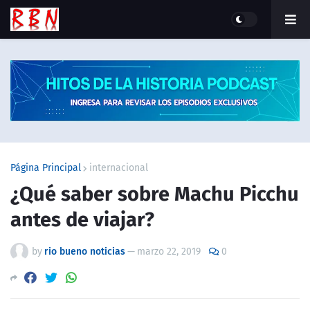
Página Principal
internacional
¿Qué saber sobre Machu Picchu
antes de viajar?
by
rio bueno noticias
—
marzo 22, 2019
0