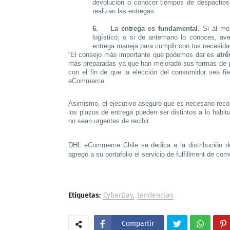
devolución o conocer tiempos de despachos;
realizan las entregas.
6.
La entrega es fundamental.
Si al mom
logístico, o si de antemano lo conoces, ave
entrega maneja para cumplir con tus necesida
“El consejo más importante que podemos dar es
atré
más preparadas ya que han mejorado sus formas de pa
con el fin de que la elección del consumidor sea fi
eCommerce.
Asimismo, el ejecutivo aseguró que es necesario reco
los plazos de entrega pueden ser distintos a lo habi
no sean urgentes de recibir.
DHL eCommerce Chile se dedica a la distribución de
agregó a su portafolio el servicio de fulfillment de com
Etiquetas:
CyberDay
tendencias
Compartir