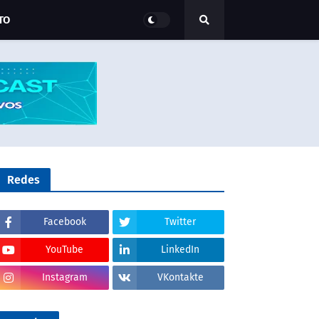
TO
Redes
Facebook
Twitter
YouTube
LinkedIn
Instagram
VKontakte