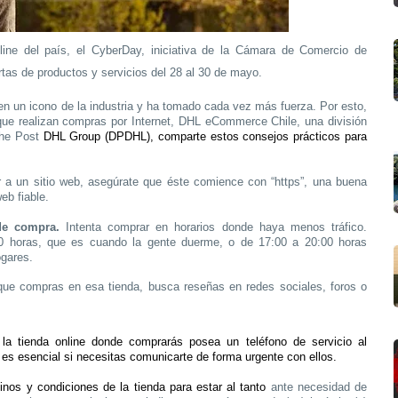
ine del país, el CyberDay, iniciativa de la Cámara de Comercio de
rtas de productos y servicios del 28 al 30 de mayo.
 en un icono de la industria y ha tomado cada vez más fuerza. Por esto,
ue realizan compras por Internet
, DHL eCommerce Chile, una división
che Post
DHL Group (DPDHL), comparte estos consejos prácticos para
r a un sitio web, asegúrate que éste comience con “https”, una buena
eb fiable.
de compra.
Intenta comprar en horarios donde haya menos tráfico.
00 horas, que es cuando la gente duerme, o de 17:00 a 20:00 horas
ogares.
ue compras en esa tienda, busca reseñas en redes sociales, foros o
a tienda online donde comprarás posea un teléfono de servicio al
es esencial si necesitas comunicarte de forma urgente con ellos.
nos y condiciones de la tienda para estar al tanto
ante necesidad de