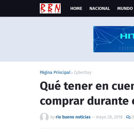
HOME
NACIONAL
MUNDO
Página Principal
CyberDay
Qué tener en cuen
comprar durante 
by
rio bueno noticias
—
mayo 28, 2018
0