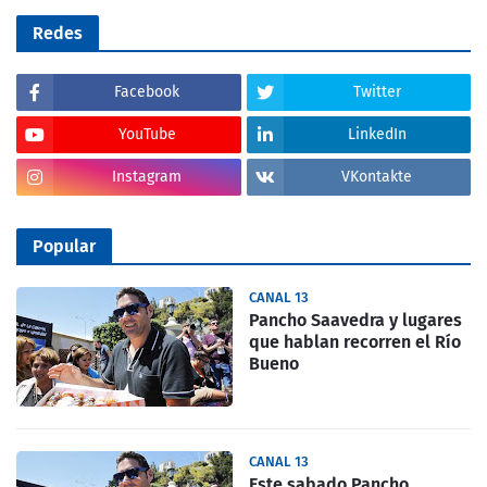
Redes
Facebook
Twitter
YouTube
LinkedIn
Instagram
VKontakte
Popular
CANAL 13
Pancho Saavedra y lugares
que hablan recorren el Río
Bueno
CANAL 13
Este sabado Pancho