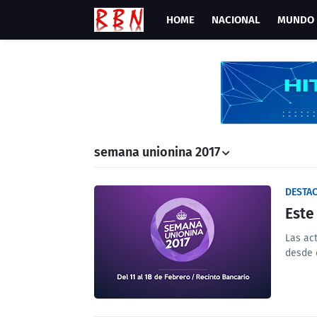
HOME
NACIONAL
MUNDO
semana unionina 2017
DESTA
Este
Las ac
desde e