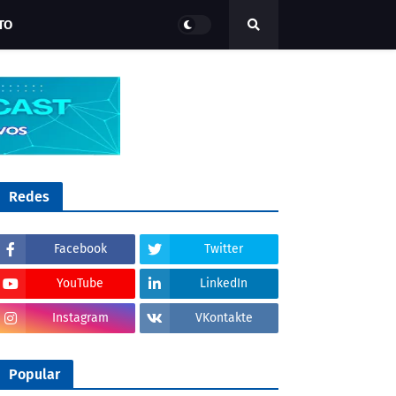
TO
Redes
Facebook
Twitter
YouTube
LinkedIn
Instagram
VKontakte
Popular