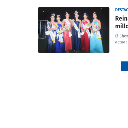
DESTA
Rein
mill
El Sho
actuac