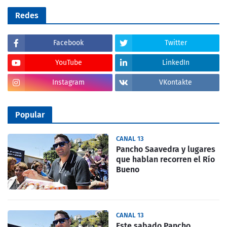
Redes
Facebook
Twitter
YouTube
LinkedIn
Instagram
VKontakte
Popular
CANAL 13
Pancho Saavedra y lugares
que hablan recorren el Río
Bueno
CANAL 13
Este sabado Pancho