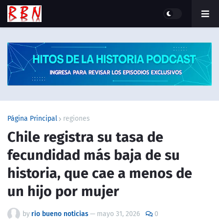
Página Principal
regiones
Chile registra su tasa de
fecundidad más baja de su
historia, que cae a menos de
un hijo por mujer
by
rio bueno noticias
—
mayo 31, 2026
0