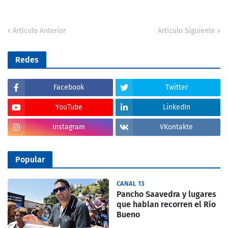
Artículo Anterior
Artículo Siguiente
Redes
Facebook
Twitter
YouTube
LinkedIn
Instagram
VKontakte
Popular
CANAL 13
Pancho Saavedra y lugares
que hablan recorren el Río
Bueno