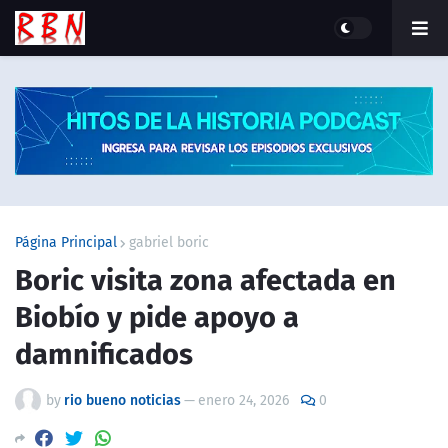
Página Principal
gabriel boric
Boric visita zona afectada en
Biobío y pide apoyo a
damnificados
by
rio bueno noticias
—
enero 24, 2026
0