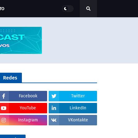
TO
Redes
Facebook
Twitter
YouTube
LinkedIn
Instagram
VKontakte