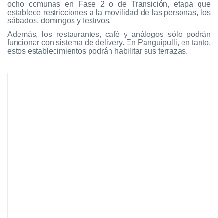
ocho comunas en Fase 2 o de Transición, etapa que
establece restricciones a la movilidad de las personas, los
sábados, domingos y festivos.
Además, los restaurantes, café y análogos sólo podrán
funcionar con sistema de delivery. En Panguipulli, en tanto,
estos establecimientos podrán habilitar sus terrazas.
FASE 2:
FASE 3:
FASE 4: APERT
TRANSICIÓN
PREPARACIÓN
INICIAL
Uso de Mascarillas
Obligatorio
Obligatorio
en lugares
cerrados y abiertos
urbanos, y
transporte público y
privado
Traslado a
Prohíbido
Se permiten
residencia diferente
desplazamientos ent
a la
localidades que esté
habitual
los Pasos 3, 4 y 5.
Restricción de
Rige sólo sábados,
No hay restricción d