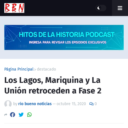
Página Principal
destacado
Los Lagos, Mariquina y La
Unión retroceden a Fase 2
by
rio bueno noticias
—
octubre 15, 2020
0