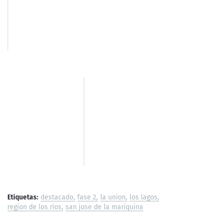
permitidas.
significativos permit
salidas
con fines laborales.
COMUNAS
FASE 2
FASE 3
F
Los Lagos
Panguipulli
Lag
Mariquina
La Unión
F
Corral
Valdivia
Río Bueno
Paillaco
Etiquetas:
destacado
fase 2
la union
los lagos
region de los rios
san jose de la mariquina