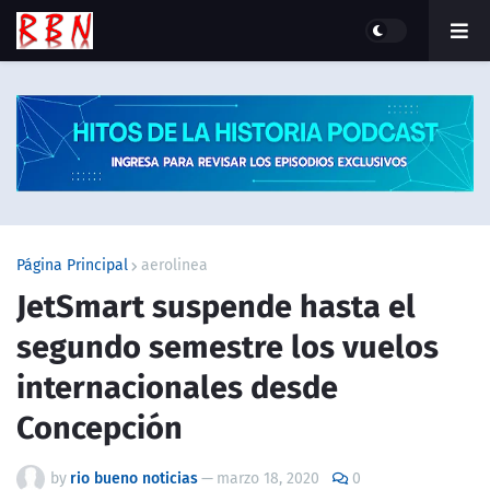
Página Principal
aerolinea
JetSmart suspende hasta el
segundo semestre los vuelos
internacionales desde
Concepción
by
rio bueno noticias
—
marzo 18, 2020
0