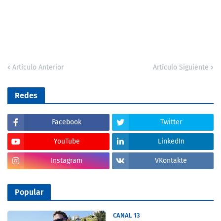
Artículo Anterior
Artículo Siguiente
Redes
Facebook
Twitter
YouTube
LinkedIn
Instagram
VKontakte
Popular
CANAL 13