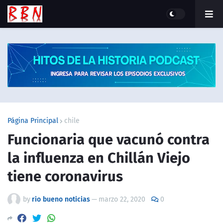
Página Principal
chile
Funcionaria que vacunó contra
la influenza en Chillán Viejo
tiene coronavirus
by
rio bueno noticias
—
marzo 22, 2020
0