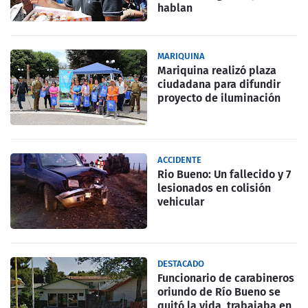
hablan
MARIQUINA
Mariquina realizó plaza
ciudadana para difundir
proyecto de iluminación
ACCIDENTE
Rio Bueno: Un fallecido y 7
lesionados en colisión
vehicular
DESTACADO
Funcionario de carabineros
oriundo de Río Bueno se
quitó la vida, trabajaba en